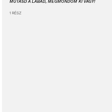
MUTASD A LÁBAD, MEGMONDOM KI VAGY!
1 RÉSZ