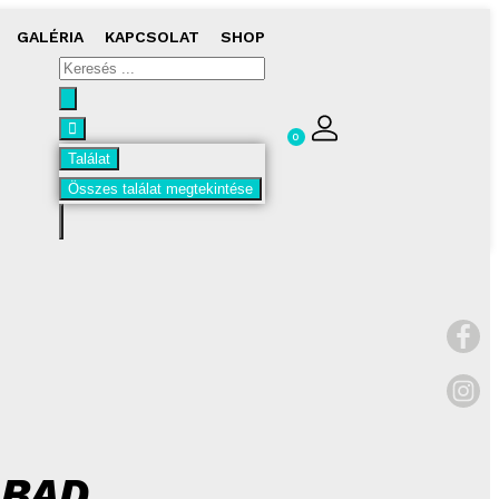
GALÉRIA
KAPCSOLAT
SHOP
0
Találat
Összes találat megtekintése
BAD,