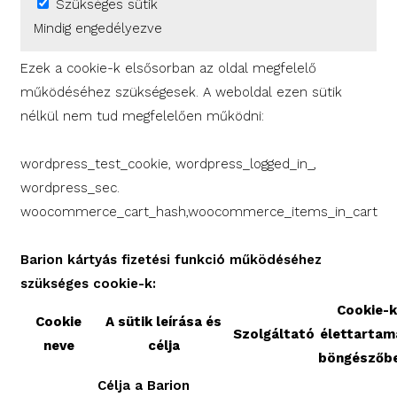
Szükséges sütik
Mindig engedélyezve
Ezek a cookie-k elsősorban az oldal megfelelő
működéséhez szükségesek. A weboldal ezen sütik
nélkül nem tud megfelelően működni:
wordpress_test_cookie, wordpress_logged_in_,
wordpress_sec.
woocommerce_cart_hash,woocommerce_items_in_cart
Barion kártyás fizetési funkció működéséhez
szükséges cookie-k:
Cookie-k
Cookie
A sütik leírása és
Szolgáltató
élettartam
neve
célja
böngészőb
Célja a Barion