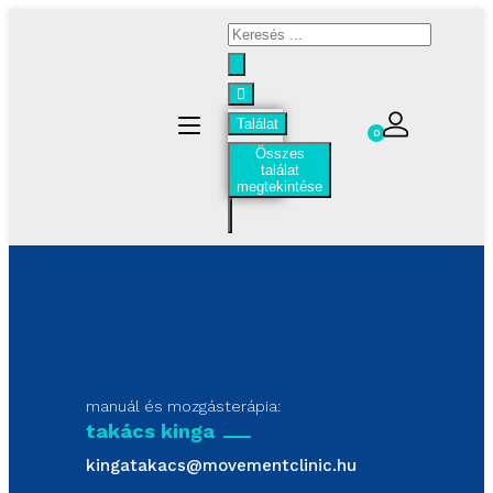
Találat
0
Összes
találat
megtekintése
manuál és mozgásterápia:
takács kinga
kingatakacs@movementclinic.hu