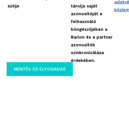
adatvé
sütije
tárolja saját
közle
azonosítóját a
felhasználó
böngészőjében a
Barion és a partner
azonosítók
szinkronizálása
érdekében.
MENTÉS ÉS ELFOGADÁS