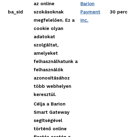
az online
Barion
ba_sid
szokásoknak
Payment
30 perc
megfelelően. Ez a
Inc.
cookie olyan
adatokat
szolgáltat,
amelyeket
felhasználhatunk a
felhasználók
azonosításához
több webhelyen
keresztül.
Célja a Barion
Smart Gateway
segítségével
történő online
fizetés esetén a