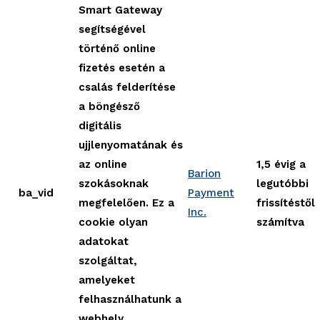
Smart Gateway
segítségével
történő online
fizetés esetén a
csalás felderítése
a böngésző
digitális
ujjlenyomatának és
az online
1,5 évig a
Barion
szokásoknak
legutóbbi
ba_vid
Payment
megfelelően. Ez a
frissítéstől
Inc.
cookie olyan
számítva
adatokat
szolgáltat,
amelyeket
felhasználhatunk a
webhely