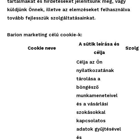
tartalmakat és hirdetéseket jelenítsünk meg, vagy
küldjünk Önnek, illetve az elemzéseket felhasználva
tovább fejlesszük szolgáltatásainkat.
Barion marketing célú cookie-k:
A sütik leírása és
Cookie neve
Szolg
célja
Célja az Ön
nyilatkozatának
tárolása a
böngésző
munkameneteivel
és a vásárlási
szokásokkal
kapcsolatos
adatok gyűjtésével
és