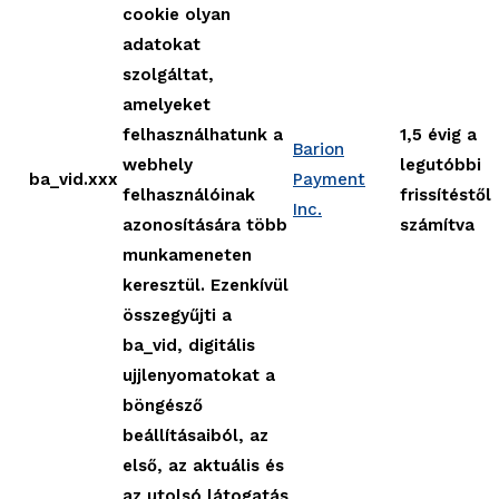
cookie olyan
adatokat
szolgáltat,
amelyeket
felhasználhatunk a
1,5 évig a
Barion
webhely
legutóbbi
ba_vid.xxx
Payment
felhasználóinak
frissítéstől
Inc.
azonosítására több
számítva
munkameneten
keresztül. Ezenkívül
összegyűjti a
ba_vid, digitális
ujjlenyomatokat a
böngésző
beállításaiból, az
első, az aktuális és
az utolsó látogatás