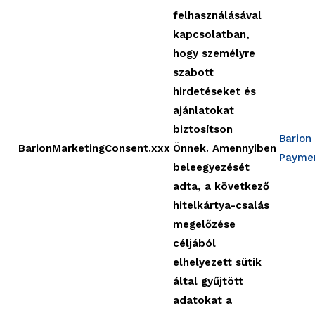
felhasználásával
kapcsolatban,
hogy személyre
szabott
hirdetéseket és
ajánlatokat
biztosítson
Barion
BarionMarketingConsent.xxx
Önnek. Amennyiben
Paymen
beleegyezését
adta, a következő
hitelkártya-csalás
megelőzése
céljából
elhelyezett sütik
által gyűjtött
adatokat a