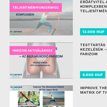
ERŐÁTVITEL 
KOMPLEXBEN 
TELJESÍTMÉNYFOKOZÁSHOZ
TELJESÍTMÉ
13.000 HUF
TESTTARTÁS 
KEZELÉSÜK 
FARIZOM AKTIVÁLÁSHOZ
FARIZOM
9.000 HUF
IMPROVE TH
MATRIX OF T