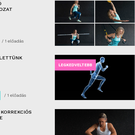
Ó
OZAT
/ 1 előadás
ÜLETTÜNK
LEGKEDVELTEBB
/ 1 előadás
 KORREKCIÓS
E