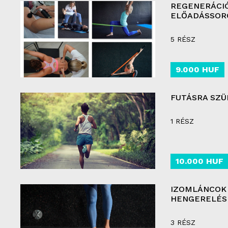
REGENERÁCI
ELŐADÁSSOR
5 RÉSZ
9.000 HUF
FUTÁSRA SZ
1 RÉSZ
10.000 HUF
IZOMLÁNCOK
HENGERELÉS
3 RÉSZ