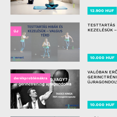
12.900 HUF
TESTTARTÁS 
KEZELÉSÜK –
ÚJ
10.000 HUF
VALÓBAN ERŐ
GERINCTRÉN
derékproblémákra
ÚJRAGONDOL
10.000 HUF