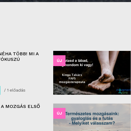
NÉHA TÖBB! MI A
FÓKUSZÚ
ÚJ
/ 1 előadás
 A MOZGÁS ELSŐ
ÚJ