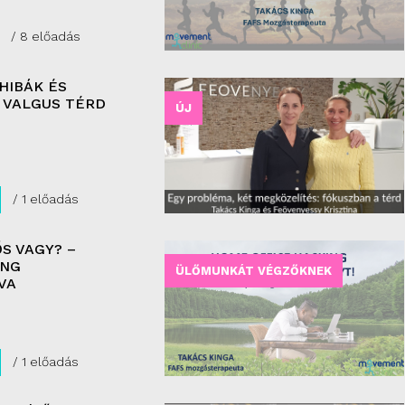
/ 8 előadás
HIBÁK ÉS
 VALGUS TÉRD
ÚJ
/ 1 előadás
S VAGY? –
ING
ÜLŐMUNKÁT VÉGZŐKNEK
VA
/ 1 előadás