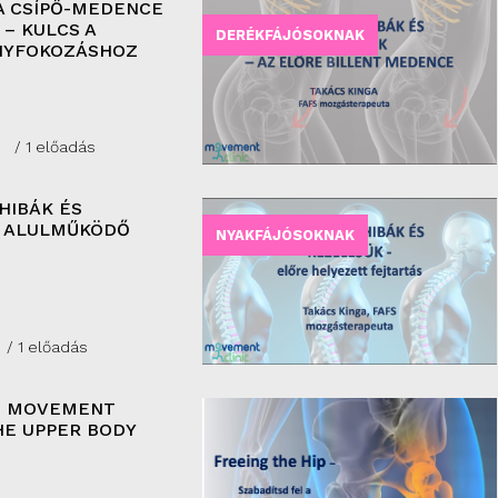
A CSÍPŐ-MEDENCE
– KULCS A
DERÉKFÁJÓSOKNAK
NYFOKOZÁSHOZ
/ 1 előadás
HIBÁK ÉS
– ALULMŰKÖDŐ
NYAKFÁJÓSOKNAK
/ 1 előadás
E MOVEMENT
HE UPPER BODY