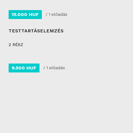
15.000 HUF
/ 1 előadás
TESTTARTÁSELEMZÉS
2 RÉSZ
9.500 HUF
/ 1 előadás