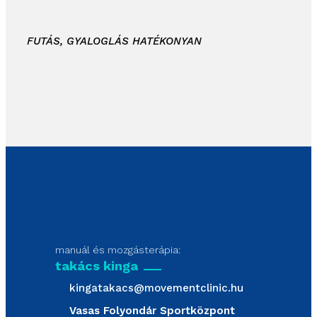
FUTÁS, GYALOGLÁS HATÉKONYAN
manuál és mozgásterápia:
takács kinga
kingatakacs@movementclinic.hu
Vasas Folyondár Sportközpont