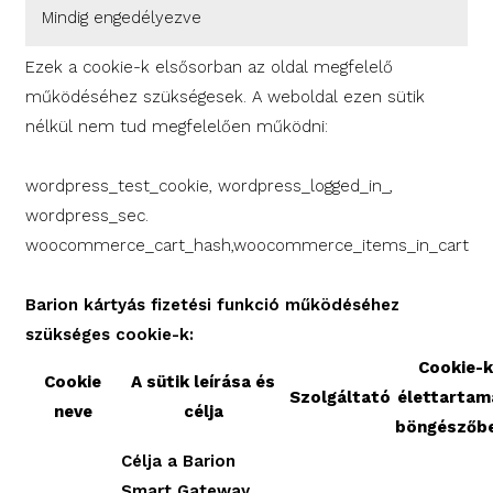
Mindig engedélyezve
Ezek a cookie-k elsősorban az oldal megfelelő
működéséhez szükségesek. A weboldal ezen sütik
nélkül nem tud megfelelően működni:
wordpress_test_cookie, wordpress_logged_in_,
wordpress_sec.
woocommerce_cart_hash,woocommerce_items_in_cart
Barion kártyás fizetési funkció működéséhez
szükséges cookie-k:
Cookie-k
Cookie
A sütik leírása és
Szolgáltató
élettartam
neve
célja
böngészőb
Célja a Barion
Smart Gateway