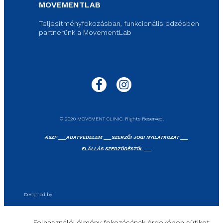
MOVEMENTLAB
Teljesítményfokozásban, funkcionális edzésben
partnerünk a MovementLab
© 2020 MOVEMENT CLINIC. Rights Reserved.
ÁSZF ___
ADATVÉDELEM ___
SZERZŐI JOGI NYILATKOZAT ___
ELÁLLÁS SZERZŐDÉSTŐL ___
Designed by
Felhasználói élmény fokozásának érdekében sütiket