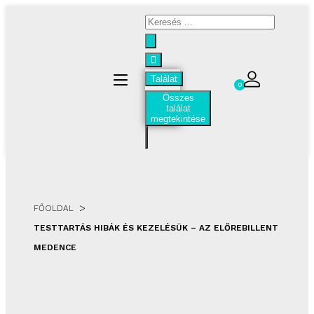
Találat
0
Összes
találat
megtekintése
>
FŐOLDAL
TESTTARTÁS HIBÁK ÉS KEZELÉSÜK – AZ ELŐREBILLENT
MEDENCE