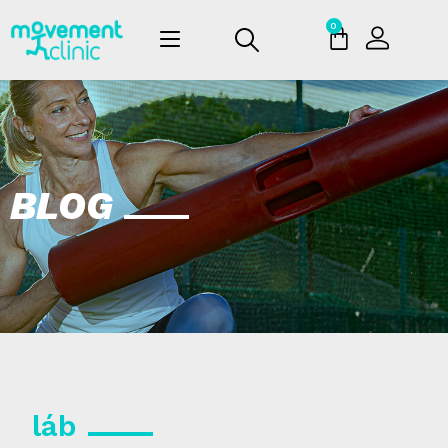
0
BLOG
láb