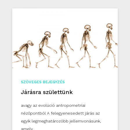
SZÖVEGES BEJEGYZÉS
Járásra születtünk
avagy az evolúció antropometriai
nézőpontból A felegyenesedett járás az
egyik legmeghatározóbb jellemvonásunk,
amely...