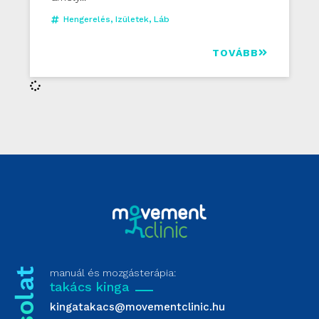
Hengerelés
,
Izületek
,
Láb
TOVÁBB
manuál és mozgásterápia:
takács kinga
kingatakacs@movementclinic.hu