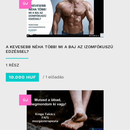
ÚJ
A KEVESEBB NÉHA TÖBB! MI A BAJ AZ IZOMFÓKUSZÚ
EDZÉSSEL?
1 RÉSZ
10.000 HUF
/ 1 előadás
ÚJ