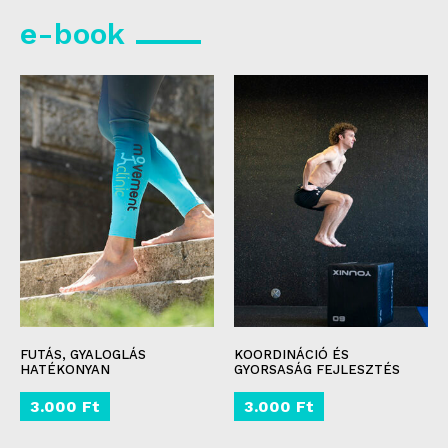
e-book
FUTÁS, GYALOGLÁS
KOORDINÁCIÓ ÉS
HATÉKONYAN
GYORSASÁG FEJLESZTÉS
3.000
Ft
3.000
Ft