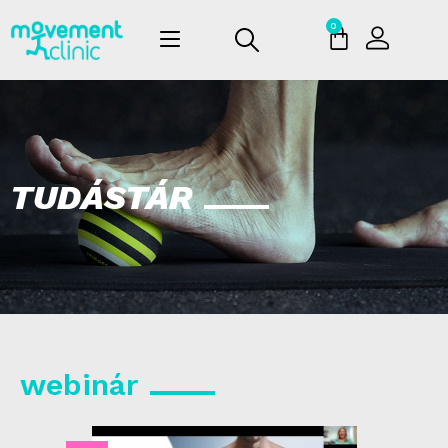
0
TUDÁSTÁR
webinár