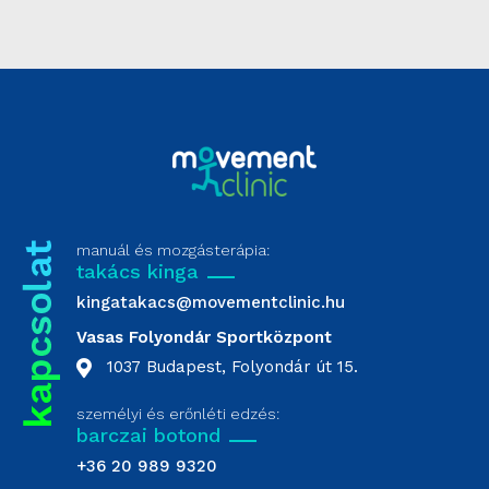
manuál és mozgásterápia:
takács kinga
kingatakacs@movementclinic.hu
Vasas Folyondár Sportközpont
1037 Budapest, Folyondár út 15.
személyi és erőnléti edzés:
barczai botond
+36 20 989 9320