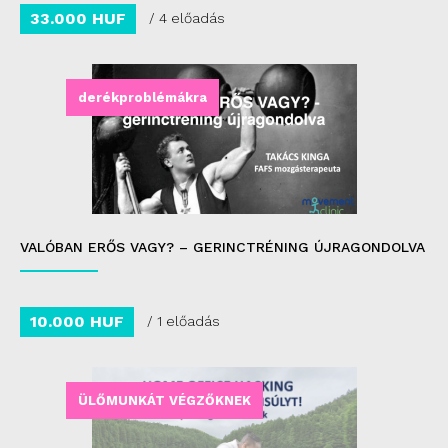
33.000 HUF
/ 4 előadás
derékproblémákra
VALÓBAN ERŐS VAGY? – GERINCTRÉNING ÚJRAGONDOLVA
10.000 HUF
/ 1 előadás
ÜLŐMUNKÁT VÉGZŐKNEK