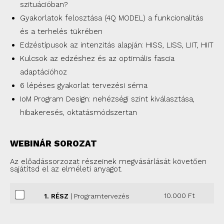
szituációban?
Gyakorlatok felosztása (4Q MODEL) a funkcionalitás
és a terhelés tükrében
Edzéstípusok az intenzitás alapján: HISS, LISS, LIIT, HIIT
Kulcsok az edzéshez és az optimális fascia
adaptációhoz
6 lépéses gyakorlat tervezési séma
IoM Program Design: nehézségi szint kiválasztása,
hibakeresés, oktatásmódszertan
WEBINÁR SOROZAT
Az előadássorzozat részeinek megvásárlását követően
sajátítsd el az elméleti anyagot.
10.000
Ft
1. RÉSZ
| Programtervezés