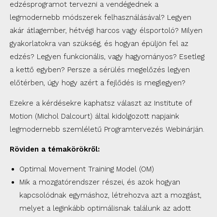
edzésprogramot tervezni a vendégednek a
legmodernebb módszerek felhasználásával? Legyen
akár átlagember, hétvégi harcos vagy élsportoló? Milyen
gyakorlatokra van szükség, és hogyan épüljön fel az
edzés? Legyen funkcionális, vagy hagyományos? Esetleg
a kettő egyben? Persze a sérülés megelőzés legyen
előtérben, úgy hogy azért a fejlődés is meglegyen?
Ezekre a kérdésekre kaphatsz választ az Institute of
Motion (Michol Dalcourt) által kidolgozott napjaink
legmodernebb szemléletű Programtervezés Webinárján.
Röviden a témakörökről:
Optimal Movement Training Model (OM)
Mik a mozgatórendszer részei, és azok hogyan
kapcsolódnak egymáshoz, létrehozva azt a mozgást,
melyet a leginkább optimálisnak találunk az adott