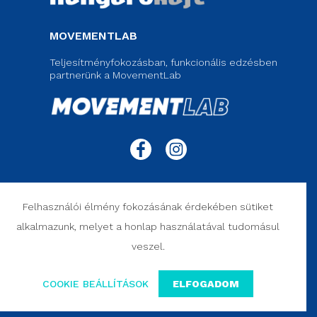
MOVEMENTLAB
Teljesítményfokozásban, funkcionális edzésben
partnerünk a MovementLab
© 2020 MOVEMENT CLINIC. Rights Reserved.
Felhasználói élmény fokozásának érdekében sütiket
ÁSZF ___
ADATVÉDELEM ___
SZERZŐI JOGI NYILATKOZAT ___
alkalmazunk, melyet a honlap használatával tudomásul
ELÁLLÁS SZERZŐDÉSTŐL ___
veszel.
COOKIE BEÁLLÍTÁSOK
ELFOGADOM
Designed by