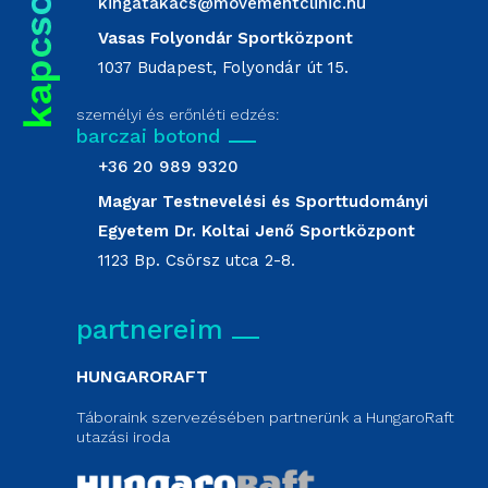
kingatakacs@movementclinic.hu
Vasas Folyondár Sportközpont
1037 Budapest, Folyondár út 15.
személyi és erőnléti edzés:
barczai botond
+36 20 989 9320
Magyar Testnevelési és Sporttudományi
Egyetem Dr. Koltai Jenő Sportközpont
1123 Bp. Csörsz utca 2-8.
partnereim
HUNGARORAFT
Táboraink szervezésében partnerünk a HungaroRaft
utazási iroda