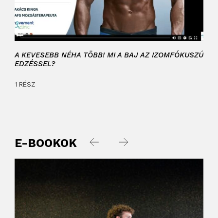
A KEVESEBB NÉHA TÖBB! MI A BAJ AZ IZOMFÓKUSZÚ
MUT
EDZÉSSEL?
1 RÉ
1 RÉSZ
E-BOOKOK