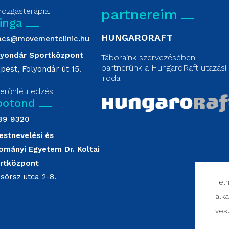
ozgásterápia:
partnereim
inga
HUNGARORAFT
acs@movementclinic.hu
lyondár Sportközpont
Táboraink szervezésében
partnerünk a HungaroRaft utazási
pest, Folyondár út 15.
iroda
erőnléti edzés:
 botond
89 9320
estnevelési és
ományi Egyetem Dr. Koltai
rtközpont
Csörsz utca 2-8.
Fel
alk
vesz