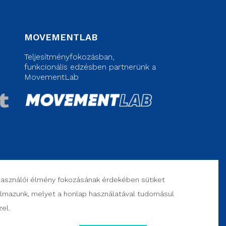
MOVEMENTLAB
Teljesítményfokozásban,
funkcionális edzésben partnerünk a
MovementLab
használói élmény fokozásának érdekében sütiket
almazunk, melyet a honlap használatával tudomásul
el.