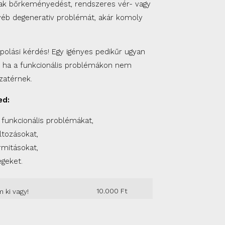
ak bőrkeményedést, rendszeres vér- vagy
gyéb degenerativ problémát, akár komoly
polási kérdés! Egy igényes pedikűr ugyan
 de ha a funkcionális problémákon nem
szatérnek.
ed:
funkcionális problémákat,
ltozásokat,
ormitásokat,
geket.
10.000
Ft
ki vagy!