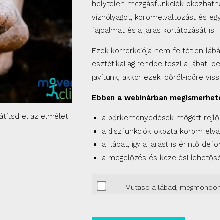
helytelen mozgásfunkciók okozhatn
vízhólyagot, körömelváltozást és e
fájdalmat és a járás korlátozását is.
Ezek korrerkciója nem feltétlen lábá
esztétikailag rendbe teszi a lábat,
javítunk, akkor ezek időről-időre vis
Ebben a webinárban megismerhet
títsd el az elméleti
a bőrkeményedések mögött rejlő 
a diszfunkciók okozta köröm elvá
a lábat, így a járást is érintő def
a megelőzés és kezelési lehetősé
Mutasd a lábad, megmondom 