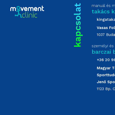
manuál és m
takács k
kingatak
Vasas Fo
1037 Buda
személyi és 
barczai
+36 20 9
Magyar T
Sporttud
Jenő Spo
1123 Bp. 