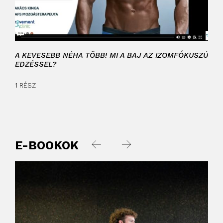
A KEVESEBB NÉHA TÖBB! MI A BAJ AZ IZOMFÓKUSZÚ
MUT
EDZÉSSEL?
1 RÉ
1 RÉSZ
E-BOOKOK