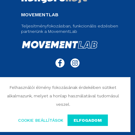
MOVEMENTLAB
Teljesítményfokozásban, funkcionális edzésben
partnerünk a MovementLab
© 2020 MOVEMENT CLINIC. Rights Reserved.
Felhasználói élmény fokozásának érdekében sütiket
ÁSZF ___
ADATVÉDELEM ___
SZERZŐI JOGI NYILATKOZAT ___
alkalmazunk, melyet a honlap használatával tudomásul
ELÁLLÁS SZERZŐDÉSTŐL ___
veszel.
COOKIE BEÁLLÍTÁSOK
ELFOGADOM
Designed by