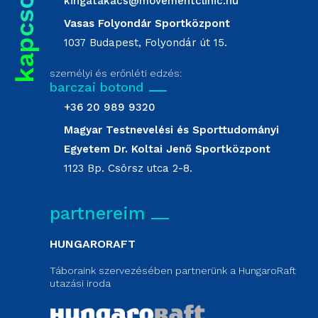
kingatakacs@movementclinic.hu
Vasas Folyondár Sportközpont
1037 Budapest, Folyondár út 15.
személyi és erőnléti edzés:
barczai botond
+36 20 989 9320
Magyar Testnevelési és Sporttudományi
Egyetem Dr. Koltai Jenő Sportközpont
1123 Bp. Csörsz utca 2-8.
partnereim
HUNGARORAFT
Táboraink szervezésében partnerünk a HungaroRaft
utazási iroda