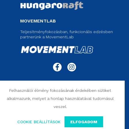
MOVEMENTLAB
Teljesítményfokozásban, funkcionális edzésben
partnerünk a MovementLab
© 2020 MOVEMENT CLINIC. Rights Reserved.
Felhasználói élmény fokozásának érdekében sütiket
ÁSZF ___
ADATVÉDELEM ___
SZERZŐI JOGI NYILATKOZAT ___
alkalmazunk, melyet a honlap használatával tudomásul
ELÁLLÁS SZERZŐDÉSTŐL ___
veszel.
COOKIE BEÁLLÍTÁSOK
ELFOGADOM