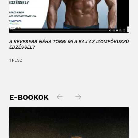
A KEVESEBB NÉHA TÖBB! MI A BAJ AZ IZOMFÓKUSZÚ
MUT
EDZÉSSEL?
1 RÉ
1 RÉSZ
E-BOOKOK