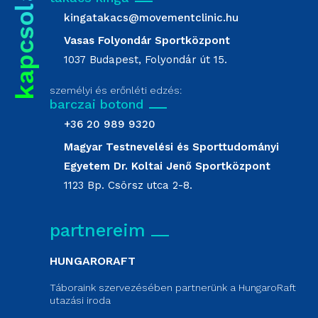
kingatakacs@movementclinic.hu
Vasas Folyondár Sportközpont
1037 Budapest, Folyondár út 15.
személyi és erőnléti edzés:
barczai botond
+36 20 989 9320
Magyar Testnevelési és Sporttudományi
Egyetem Dr. Koltai Jenő Sportközpont
1123 Bp. Csörsz utca 2-8.
partnereim
HUNGARORAFT
Táboraink szervezésében partnerünk a HungaroRaft
utazási iroda